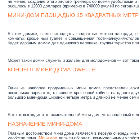
не менее, создание этого жилого трейлера со всеми удобствами 
обошлось в 12000 долларов (примерно в 740000 рублей по сегодняш
МИНИ-ДОМ ПЛОЩАДЬЮ 15 КВАДРАТНЫХ МЕТ
В этом домике, всего пятнадцать квадратных метров площади, не
комнаты: крошечный туалет и совмещенная гостиная-кухня-столо
будет удобным домом для одинокого человека, группы туристов или 
Может такой домик служить и жильём для молодожёнов — вот такой
КОНЦЕПТ МИНИ ДОМА DWELLE
Один из наиболее продуманных мини домов представлен архит
нескольких вариантах, от совсем крошечной кабины на одного-дву
большого мини-дома шириной четыре метра и длиной не менее семи
Вот так выглядит этот замечательный мини дом, установленный в л
НАЗНАЧЕНИЕ МИНИ-ДОМА
Главным достоинством мини дома является в первую очередь низка
удобство дома.
Мини дом
должен обладать коммунальными удобства