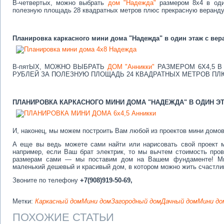
В-четвертых, можно выбрать
дом "Надежда"
размером 8х4 в один
полезную площадь 28 квадратных метров плюс прекрасную веранду
Планировка каркасного мини дома "Надежда" в один этаж с вер
В-пятЫХ, МОЖНО ВЫБРАТЬ
ДОМ "Анникки"
РАЗМЕРОМ 6Х4,5 В
РУБЛЕЙ ЗА ПОЛЕЗНУЮ ПЛОЩАДЬ 24 КВАДРАТНЫХ МЕТРОВ ПЛ
ПЛАНИРОВКА КАРКАСНОГО МИНИ ДОМА "НАДЕЖДА" В ОДИН Э
И, наконец, мы можем построить Вам любой из проектов мини домо
А еще вы ведь можете сами найти или нарисовать свой проект 
например, если Ваш брат электрик, то мы вычтем стоимость про
размерам сами — мы поставим дом на Вашем фундаменте! Мы
маленький дешевый и красивый дом, в котором можно жить счастли
Звоните по телефону
+7(908)919-50-69,
Метки:
Каркасный дом
Мини дом
Загородный дом
Дачный дом
Мини до
ПОХОЖИЕ СТАТЬИ