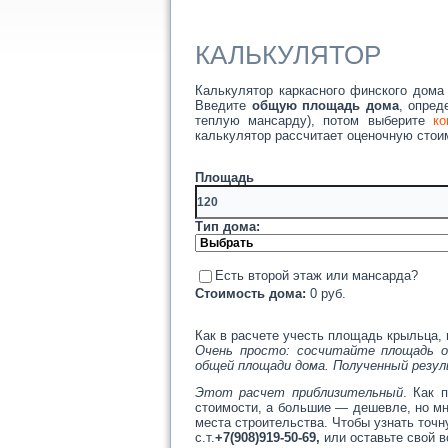
КАЛЬКУЛЯТОР
Калькулятор каркасного финского дома 
Введите
общую площадь дома
, опре
теплую мансарду), потом выберите
ко
калькулятор рассчитает оценочную стоим
Площ
Тип дома:
Есть второй этаж или мансарда?
Стоимость дома:
0
руб.
Как в расчете учесть площадь крыльца, 
Очень просто: сосчитайте площадь о
общей площади дома. Полученный резул
Этот расчет приблизительный
. Как 
стоимости, а большие — дешевле, но мн
места строительства. Чтобы узнать точ
с.т.
+7(908)919-50-69,
или оставьте свой 