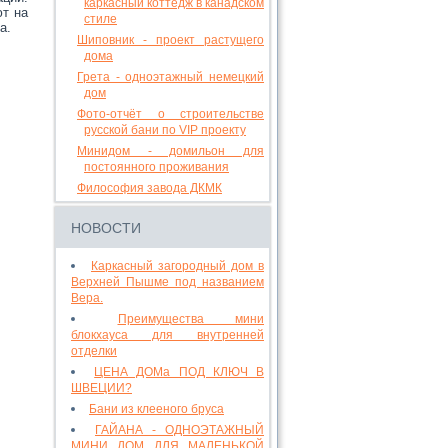
каркасный коттедж в канадском
ют на
стиле
а.
Шиповник - проект растущего
дома
Грета - одноэтажный немецкий
дом
Фото-отчёт о строительстве
русской бани по VIP проекту
Минидом - домильон для
постоянного проживания
Философия завода ДКМК
НОВОСТИ
Каркасный загородный дом в
Верхней Пышме под названием
Вера.
Преимущества мини
блокхауса для внутренней
отделки
ЦЕНА ДОМа ПОД КЛЮЧ В
ШВЕЦИИ?
Бани из клееного бруса
ГАЙАНА - ОДНОЭТАЖНЫЙ
МИНИ ДОМ ДЛЯ МАЛЕНЬКОЙ