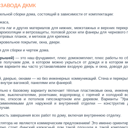
ЗАВОДА ДКМК
ельной сборки дома, состоящий в зависимости от комплектации:
ркаса,
кта лаг и других материалов для нижних, межэтажных и верхних перек
пароизоляции и ветрозащиты, половой доски или фанеры для чернового 
етровых планок, и метизов для крепежа
ровельное покрытие, окна, двери.
 для сборки и чертеж дома.
крышей)
— это наш фундамент, плюс домокомплект, плюс работы по сб
те получаем дом, в котором можно укрыться от дождя и в котором м
ом варианте мы часто устанавливаем входную дверь и окна, доводя д
, дверью, окнами — но без инженерных коммуникаций. Стена и перекры
 внутри вагонкой, панелями или фанерой.
ьно к базовому варианту включает тёплые пластиковые окна, инжене
ом, выключателями, розетками, водопровод с горячей и холодной во
тен, откосов и потолков гипсокартоном или деревом. Варианты "Ура
рименяемыми для наружной и внутренней отделки — конструктив 
лучае.
ость завершения всех работ по дому, включая внутреннюю отделку.
улятора не являются коммерческим предложением! Это именно ориенти
ерно стоит финский каркасный дом такой площади в такой комплекта