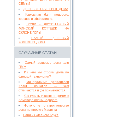
СЕМЬИ
ДЕШЕВЫЕ БРУСОВЫЕ ДОМА
Каркасная баня недорого,
красиво и эффективно.
ТУУЛИ - ДВУХЭТАЖНЫЙ
ФИНСКИЙ КОТТЕДЖ НА
СКЛОНЕ ГОРЫ
САМЫЙ ДЕШЕВЫЙ
КОМПЛЕКТ ДОМА
CЛУЧАЙНЫЕ СТАТЬИ
Самый дешевые дома для
ПМЖ
Из чего мы строим дома по
финской технологии?
Минеральные утеплители
Knauf Insulation — чем
отличаются и где применяются
Как купить участок с домом в
Армавире очень недорого
Фото отчет о строительстве
дома по проекту Маритта
Бани из клееного бруса