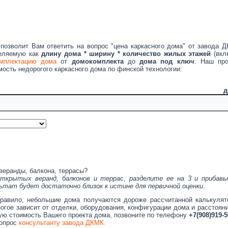
позволит Вам ответить на вопрос "цена каркасного дома" от завода 
деляемую как
длину дома * ширину * количество жилых этажей
(вкл
мплектацию дома
от
домокомплекта
до
дома под ключ
. Наш про
ость недорогого каркасного дома по финской технологии:
адь дома
веранды, балкона, террасы?
ткрытых веранд, балконов и террас, разделите ее на 3 и прибавь
ьтат будет достаточно близок к истине для первичной оценки
.
правило, небольшие дома получаются дороже рассчитанной калькулят
огое зависит от отделки, оборудования, конфигурации дома и расстоян
ную стоимость Вашего проекта дома, позвоните по телефону
+7(908)919-5
вопрос
консультанту завода ДКМК.