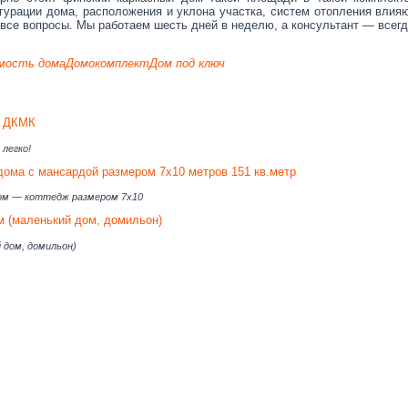
урации дома, расположения и уклона участка, систем отопления влия
 все вопросы. Мы работаем шесть дней в неделю, а консультант — всегд
мость дома
Домокомплект
Дом под ключ
а ДКМК
легко!
дома с мансардой размером 7х10 метров 151 кв.метр
ом — коттедж размером 7х10
м (маленький дом, домильон)
 дом, домильон)