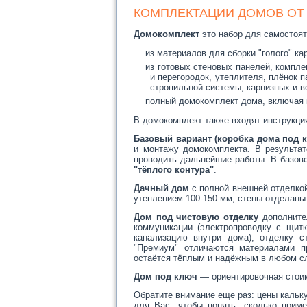
КОМПЛЕКТАЦИИ ДОМОВ ОТ 
Домокомплект
это набор для самостоят
из материалов для сборки "голого" ка
из готовых стеновых панелей, компле
и перегородок, утеплителя, плёнок 
стропильной системы, карнизных и в
полный домокомплект дома, включая к
В домокомплект также входят инструкция
Базовый вариант (коробка дома под 
и монтажу домокомплекта. В результа
проводить дальнейшие работы. В базов
"тёплого контура"
.
Дачный дом
с полной внешней отделкой
утеплением 100-150 мм, стены отделаны
Дом под чистовую отделку
дополнител
коммуникации (электропроводку с щитк
канализацию внутри дома), отделку с
"Премиум" отличаются материалами п
остаётся тёплым и надёжным в любом с
Дом под ключ
— ориентировочная стоим
Обратите внимание еще раз: цены кальк
для Вас, чтобы понять, сколько прим