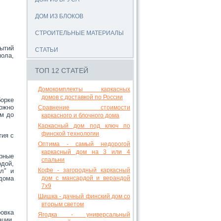
ДОМ ИЗ БЛОКОВ
СТРОИТЕЛЬНЫЕ МАТЕРИАЛЫ
рытий
СТАТЬИ
пола,
ТОП 12 СТАТЕЙ
Домокомплекты каркасных
домов с доставкой по России
орке
ожно
Сравнение стоимости
ом до
каркасного и блочного дома
Каркасный дом под ключ по
финской технологии
тия с
Оптима - самый недорогой
каркасный дом на 3 или 4
рные
спальни
дой,
Кофе - загородный каркасный
л" и
дома
дом с мансардой и верандой
7х9
Шишка - дачный финский дом со
вторым светом
ровка
Ягодка - универсальный
ции.